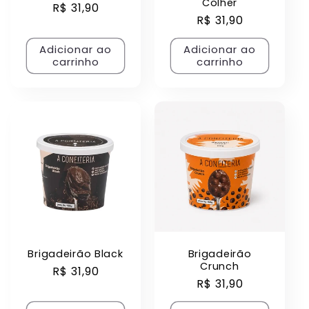
Colher
Preço
R$ 31,90
Preço
R$ 31,90
normal
normal
Adicionar ao
Adicionar ao
carrinho
carrinho
Brigadeirão Black
Brigadeirão
Crunch
Preço
R$ 31,90
Preço
R$ 31,90
normal
normal