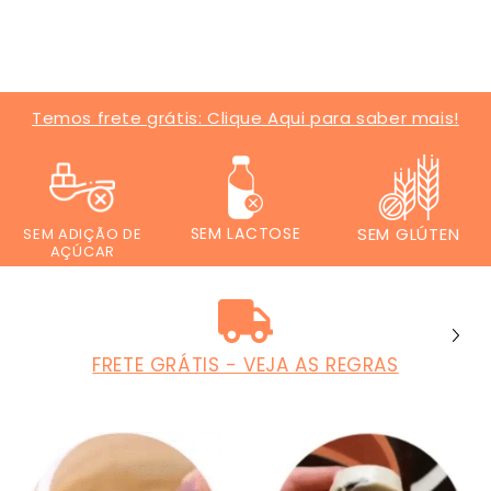
Temos frete grátis: Clique Aqui para saber mais!
SEM LACTOSE
SEM GLÚTEN
SEM ADIÇÃO DE
AÇÚCAR
FRETE GRÁTIS - VEJA AS REGRAS