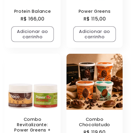
Protein Balance
Power Greens
Preço
R$ 166,00
Preço
R$ 115,00
normal
normal
Adicionar ao
Adicionar ao
carrinho
carrinho
Combo
Combo
Revitalizante:
Chocolatudo
Power Greens +
Preço
R$ 119,60