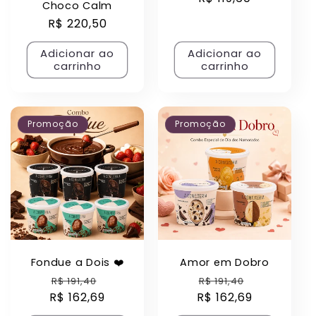
Choco Calm
normal
Preço
R$ 220,50
normal
Adicionar ao
Adicionar ao
carrinho
carrinho
Promoção
Promoção
Fondue a Dois ❤️
Amor em Dobro
Preço
Preço
Preço
Preço
R$ 191,40
R$ 191,40
R$ 162,69
normal
promocional
R$ 162,69
normal
promocion