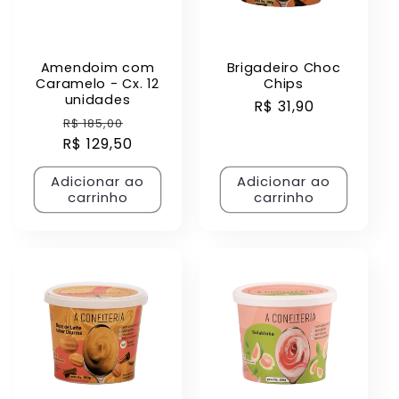
Amendoim com
Brigadeiro Choc
Caramelo - Cx. 12
Chips
unidades
Preço
R$ 31,90
Preço
Preço
R$ 185,00
normal
R$ 129,50
normal
promocional
Adicionar ao
Adicionar ao
carrinho
carrinho