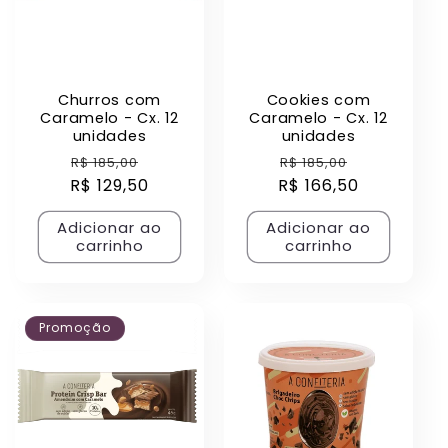
Churros com
Cookies com
Caramelo - Cx. 12
Caramelo - Cx. 12
unidades
unidades
Preço
Preço
Preço
Preço
R$ 185,00
R$ 185,00
R$ 129,50
normal
promocional
R$ 166,50
normal
promocio
Adicionar ao
Adicionar ao
carrinho
carrinho
Promoção