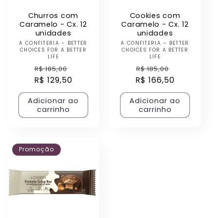
Churros com
Cookies com
Caramelo - Cx. 12
Caramelo - Cx. 12
unidades
unidades
A CONFITERIA – BETTER
Fornecedor:
A CONFITERIA – BETTER
Fornecedor:
CHOICES FOR A BETTER
CHOICES FOR A BETTER
LIFE
LIFE
Preço
Preço
Preço
Preço
R$ 185,00
R$ 185,00
R$ 129,50
normal
promocional
R$ 166,50
normal
promocio
Adicionar ao
Adicionar ao
carrinho
carrinho
Promoção