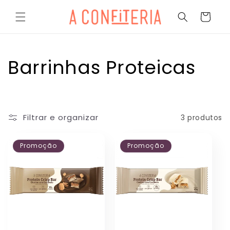
Pular
para o
Carrinho
conteúdo
C
Barrinhas Proteicas
o
l
Filtrar e organizar
3 produtos
e
Promoção
Promoção
ç
ã
o
: