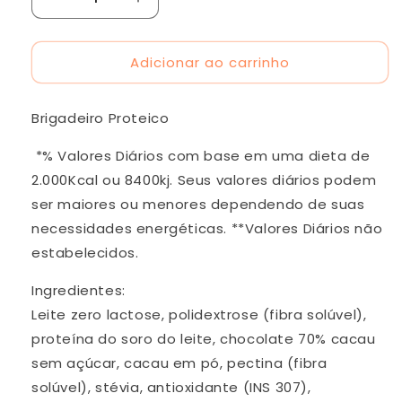
Diminuir
Aumentar
a
a
quantidade
quantidade
Adicionar ao carrinho
de
de
Brigadeiro
Brigadeiro
Proteico
Proteico
Brigadeiro Proteico
*% Valores Diários com base em uma dieta de
2.000Kcal ou 8400kj. Seus valores diários podem
ser maiores ou menores dependendo de suas
necessidades energéticas. **Valores Diários não
estabelecidos.
Ingredientes:
Leite zero lactose, polidextrose (fibra solúvel),
proteína do soro do leite, chocolate 70% cacau
sem açúcar, cacau em pó, pectina (fibra
solúvel), stévia, antioxidante (INS 307),