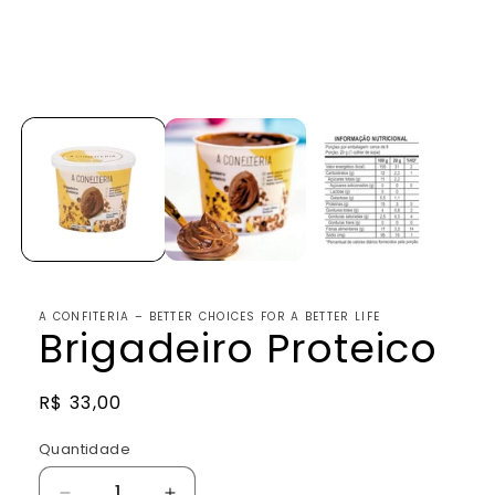
Abrir
mídia
1
na
janela
modal
A CONFITERIA – BETTER CHOICES FOR A BETTER LIFE
Brigadeiro Proteico
Preço
R$ 33,00
normal
Quantidade
Quantidade