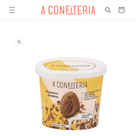
Pular
para o
Carrinho
conteúdo
Pular para
as
informações
do produto