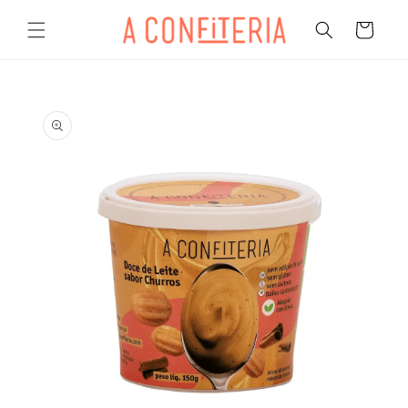
Pular
para o
Carrinho
conteúdo
Pular para
as
informações
do produto